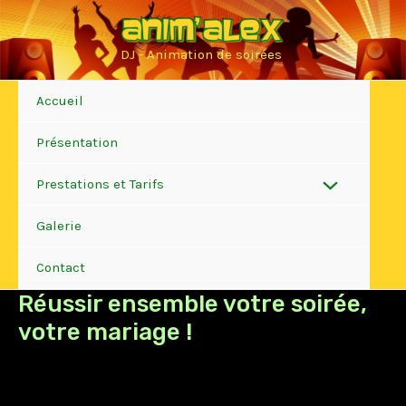
Aller
au
DJ - Animation de soirées
contenu
Accueil
Présentation
Prestations et Tarifs
Permutateur
Galerie
de
Contact
Menu
Réussir ensemble votre soirée,
votre mariage !