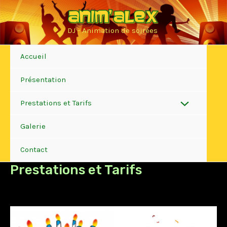
Aller
au
DJ - Animation de soirées
contenu
Accueil
Présentation
Prestations et Tarifs
Permutateur
Galerie
de
Contact
Menu
Prestations et Tarifs