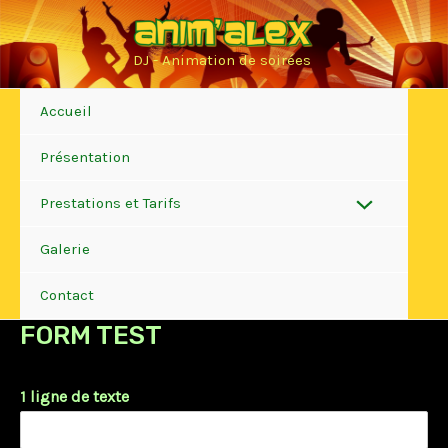
Aller
au
DJ - Animation de soirées
contenu
Accueil
Présentation
Prestations et Tarifs
Permutateur
Galerie
de
Contact
Menu
FORM TEST
1 ligne de texte